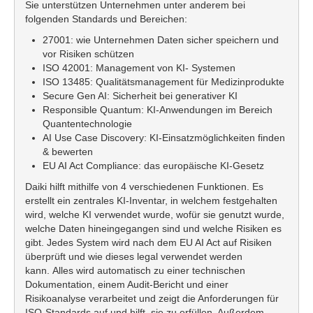
Sie unterstützen Unternehmen unter anderem bei
folgenden Standards und Bereichen:
27001: wie Unternehmen Daten sicher speichern und
vor Risiken schützen
ISO 42001: Management von KI- Systemen
ISO 13485: Qualitätsmanagement für Medizinprodukte
Secure Gen AI: Sicherheit bei generativer KI
Responsible Quantum: KI-Anwendungen im Bereich
Quantentechnologie
AI Use Case Discovery: KI-Einsatzmöglichkeiten finden
& bewerten
EU AI Act Compliance: das europäische KI-Gesetz
Daiki hilft mithilfe von 4 verschiedenen Funktionen. Es
erstellt ein zentrales KI-Inventar, in welchem festgehalten
wird, welche KI verwendet wurde, wofür sie genutzt wurde,
welche Daten hineingegangen sind und welche Risiken es
gibt. Jedes System wird nach dem EU AI Act auf Risiken
überprüft und wie dieses legal verwendet werden
kann. Alles wird automatisch zu einer technischen
Dokumentation, einem Audit-Bericht und einer
Risikoanalyse verarbeitet und zeigt die Anforderungen für
ISO-Standards auf und hilft, sie zu erfüllen. Außerdem