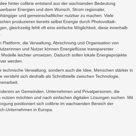
Idee hinter colibrie entstand aus der wachsenden Bedeutung
uerbarer Energien und dem Wunsch, Strom regionaler,
hängiger und gemeinschaftlicher nutzbar zu machen. Viele
chen produzieren bereits selbst Energie durch Photovoltaik-
gen, gleichzeitig fehlt oft eine einfache Möglichkeit, diese innerhalb
.
en Plattform, die Verwaltung, Abrechnung und Organisation von
Nutzerinnen und Nutzer können Energieflüsse transparenter
 Modelle leichter umsetzen. Dadurch sollen lokale Energieprojekte
tiver werden.
die technische Verwaltung, sondern auch die Idee, Menschen stärker in
e versteht sich deshalb als Schnittstelle zwischen Technologie,
menarbeit.
 anderem an Gemeinden, Unternehmen und Privatpersonen, die
h nutzen möchten und nach einfachen digitalen Lösungen suchen. Mit
rgung positioniert sich colibrie im wachsenden Bereich der
ech-Unternehmen in Europa.