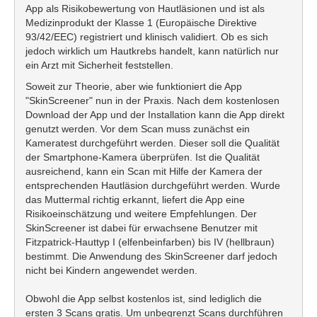
App als Risikobewertung von Hautläsionen und ist als
Medizinprodukt der Klasse 1 (Europäische Direktive
93/42/EEC) registriert und klinisch validiert. Ob es sich
jedoch wirklich um Hautkrebs handelt, kann natürlich nur
ein Arzt mit Sicherheit feststellen.
Soweit zur Theorie, aber wie funktioniert die App
"SkinScreener" nun in der Praxis. Nach dem kostenlosen
Download der App und der Installation kann die App direkt
genutzt werden. Vor dem Scan muss zunächst ein
Kameratest durchgeführt werden. Dieser soll die Qualität
der Smartphone-Kamera überprüfen. Ist die Qualität
ausreichend, kann ein Scan mit Hilfe der Kamera der
entsprechenden Hautläsion durchgeführt werden. Wurde
das Muttermal richtig erkannt, liefert die App eine
Risikoeinschätzung und weitere Empfehlungen. Der
SkinScreener ist dabei für erwachsene Benutzer mit
Fitzpatrick-Hauttyp I (elfenbeinfarben) bis IV (hellbraun)
bestimmt. Die Anwendung des SkinScreener darf jedoch
nicht bei Kindern angewendet werden.
Obwohl die App selbst kostenlos ist, sind lediglich die
ersten 3 Scans gratis. Um unbegrenzt Scans durchführen