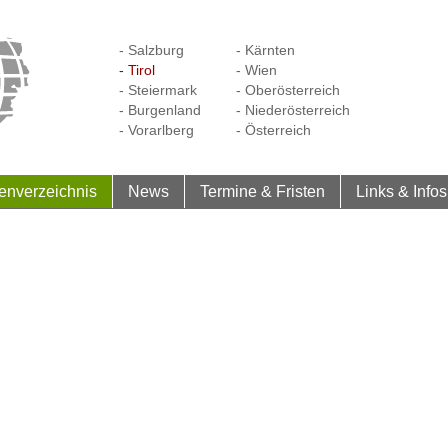
- Salzburg
- Kärnten
- Tirol
- Wien
- Steiermark
- Oberösterreich
- Burgenland
- Niederösterreich
- Vorarlberg
- Österreich
enverzeichnis
News
Termine & Fristen
Links & Infos